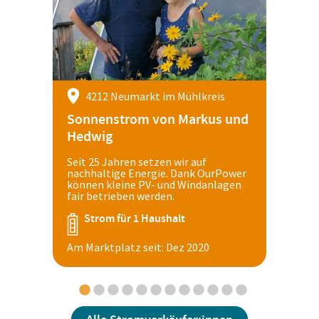
4212 Neumarkt im Mühlkreis
Sonnenstrom von Markus und
Hedwig
Seit 25 Jahren setzen wir auf
nachhaltige Energie. Dank OurPower
können kleine PV- und Windanlagen
fair betrieben werden.
Strom für 1 Haushalt
Am Marktplatz seit: Dez 2020
1
2
3
4
5
6
7
8
9
10
11
12