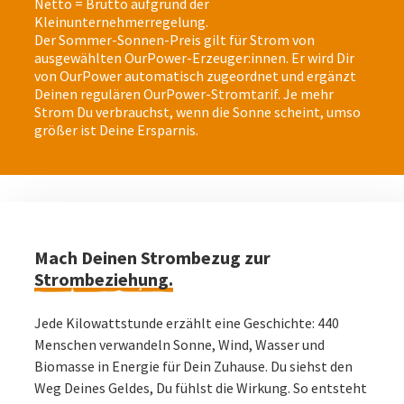
Netto = Brutto aufgrund der
Kleinunternehmerregelung.
Der Sommer-Sonnen-Preis gilt für Strom von
ausgewählten OurPower-Erzeuger:innen. Er wird Dir
von OurPower automatisch zugeordnet und ergänzt
Deinen regulären OurPower-Stromtarif. Je mehr
Strom Du verbrauchst, wenn die Sonne scheint, umso
größer ist Deine Ersparnis.
Mach Deinen Strombezug zur
Strombeziehung.
Jede Kilowattstunde erzählt eine Geschichte: 440
Menschen verwandeln Sonne, Wind, Wasser und
Biomasse in Energie für Dein Zuhause. Du siehst den
Weg Deines Geldes, Du fühlst die Wirkung. So entsteht