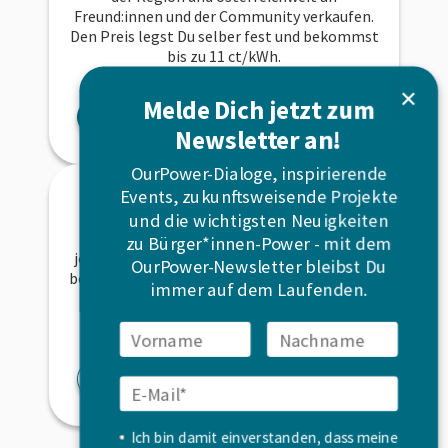
Freund:innen und der Community verkaufen.
Den Preis legst Du selber fest und bekommst
bis zu 11 ct/kWh.
✕
Melde Dich jetzt zum
Strom verkaufen
Newsletter an!
OurPower-Dialoge, inspirierende
Energie gestalten
Events, zukunftsweisende Projekte
und die wichtigsten Neuigkeiten
Bürgerinnen und Bürger sind die Basis für
zu Bürger*innen-Power - mit dem
jede Energiegenossenschaft. Werde Mitglied
OurPower-Newsletter bleibst Du
bei OurPower und unterstütze uns dabei, eine
immer auf dem Laufenden.
demokratische und gerechte
Energiewirtschaft aufzubauen.
Mitglied werden
Ich bin damit einverstanden, dass meine