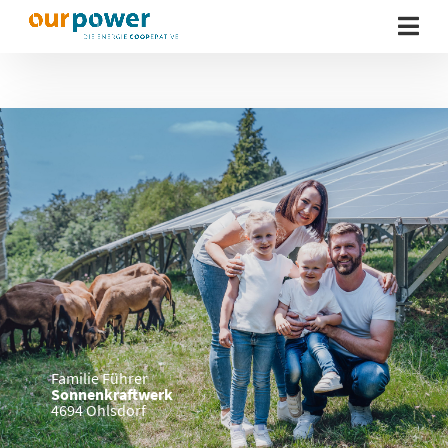
Familie Führer
Sonnenkraftwerk
4694 Ohlsdorf